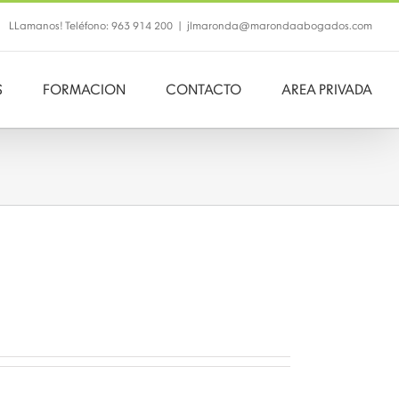
LLamanos! Teléfono: 963 914 200
|
jlmaronda@marondaabogados.com
S
FORMACION
CONTACTO
AREA PRIVADA