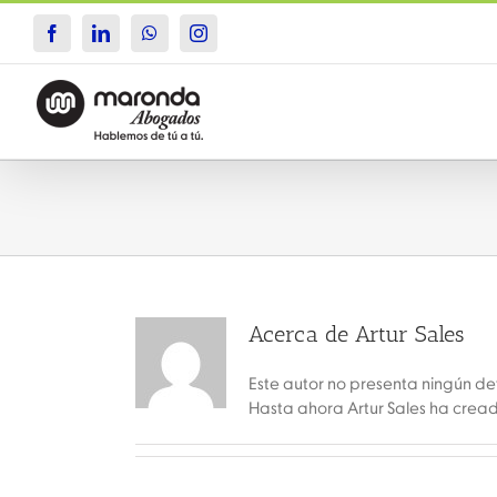
Saltar
al
Facebook
LinkedIn
WhatsApp
Instagram
contenido
Acerca de
Artur Sales
Este autor no presenta ningún det
Hasta ahora Artur Sales ha crea