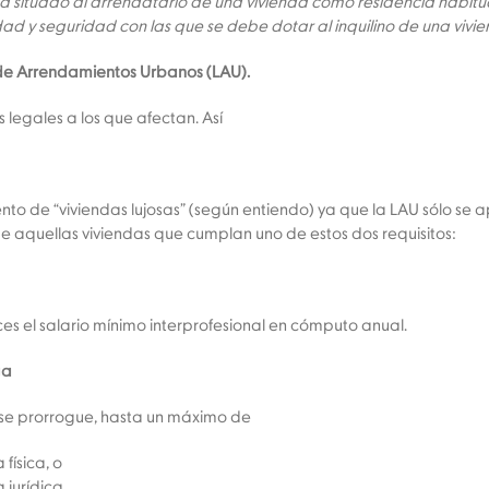
 ha situado al arrendatario de una vivienda como residencia habit
d y seguridad con las que se debe dotar al inquilino de una vivien
y de Arrendamientos Urbanos (LAU).
 legales a los que afectan. Así
to de “viviendas lujosas” (según entiendo) ya que la LAU sólo se a
e aquellas viviendas que cumplan uno de estos dos requisitos:
ces el salario mínimo interprofesional en cómputo anual.
ga
o se prorrogue, hasta un máximo de
física, o
jurídica.