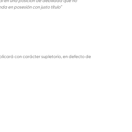
ual en una posición de debilidad que no
da en posesión con justo título”
plicará con carácter supletorio, en defecto de