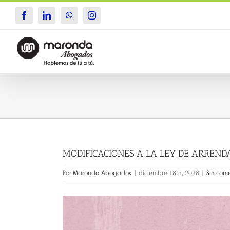
Saltar
al
Facebook
LinkedIn
WhatsApp
Instagram
contenido
MODIFICACIONES A LA LEY DE ARREND
Por
Maronda Abogados
|
diciembre 18th, 2018
|
Sin com