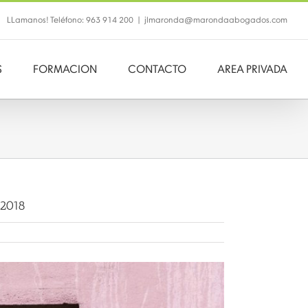
LLamanos! Teléfono: 963 914 200
|
jlmaronda@marondaabogados.com
S
FORMACION
CONTACTO
AREA PRIVADA
2018