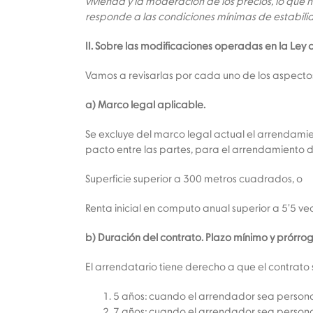
vivienda y la moderación de los precios, lo que
responde a las condiciones mínimas de estabilida
II. Sobre las modificaciones operadas en la Le
Vamos a revisarlas por cada uno de los aspectos
a) Marco legal aplicable.
Se excluye del marco legal actual el arrendamien
pacto entre las partes, para el arrendamiento d
Superficie superior a 300 metros cuadrados, o
Renta inicial en computo anual superior a 5’5 ve
b) Duración del contrato. Plazo mínimo y prórro
El arrendatario tiene derecho a que el contrat
5 años: cuando el arrendador sea persona 
7 años: cuando el arrendador sea persona 