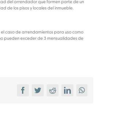
edad del arrendador que formen parte de un
d de los pisos y locales del inmueble.
 en el caso de arrendamientos para uso como
or no pueden exceder de 3 mensualidades de
Facebook
Twitter
Reddit
LinkedIn
WhatsApp